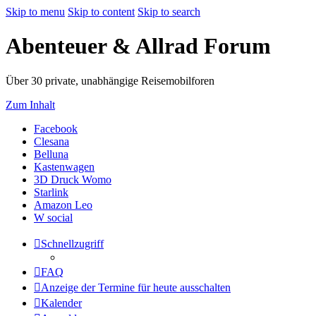
Skip to menu
Skip to content
Skip to search
Abenteuer & Allrad Forum
Über 30 private, unabhängige Reisemobilforen
Zum Inhalt
(Opens
Facebook
(Opens
a
Clesana
(Opens
a
new
Belluna
a
new
tab)
(Opens
Kastenwagen
new
tab)
a
(Opens
3D Druck Womo
tab)
(Opens
new
a
Starlink
a
(Opens
tab)
new
Amazon Leo
new
(Opens
a
tab)
W social
tab)
a
new
new
tab)
Schnellzugriff
tab)
FAQ
Anzeige der Termine für heute ausschalten
Kalender